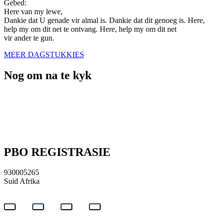
Gebed:
Here van my lewe,
Dankie dat U genade vir almal is. Dankie dat dit genoeg is. Here,
help my om dit net te ontvang. Here, help my om dit net
vir ander te gun.
MEER DAGSTUKKIES
Nog om na te kyk
012 662 1708
|
admin@pvr.co.za
|
Aanwysings
Eredienstye 09:00 en 17:00
PBO REGISTRASIE
930005265
Suid Afrika