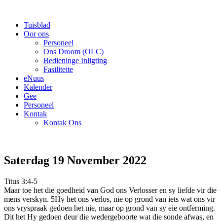
Tuisblad
Oor ons
Personeel
Ons Droom (OLC)
Bedieninge Inligting
Fasiliteite
eNuus
Kalender
Gee
Personeel
Kontak
Kontak Ons
Saterdag 19 November 2022
Titus 3:4-5
Maar toe het die goedheid van God ons Verlosser en sy liefde vir die
mens verskyn. 5Hy het ons verlos, nie op grond van iets wat ons vir
ons vryspraak gedoen het nie, maar op grond van sy eie ontferming.
Dit het Hy gedoen deur die wedergeboorte wat die sonde afwas, en