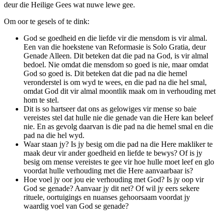
deur die Heilige Gees wat nuwe lewe gee.
Om oor te gesels of te dink:
God se goedheid en die liefde vir die mensdom is vir almal.
Een van die hoekstene van Reformasie is Solo Gratia, deur
Genade Alleen. Dit beteken dat die pad na God, is vir almal
bedoel. Nie omdat die mensdom so goed is nie, maar omdat
God so goed is. Dit beteken dat die pad na die hemel
veronderstel is om wyd te wees, en die pad na die hel smal,
omdat God dit vir almal moontlik maak om in verhouding met
hom te stel.
Dit is so hartseer dat ons as gelowiges vir mense so baie
vereistes stel dat hulle nie die genade van die Here kan beleef
nie. En as gevolg daarvan is die pad na die hemel smal en die
pad na die hel wyd.
Waar staan jy? Is jy besig om die pad na die Here makliker te
maak deur vir ander goedheid en liefde te bewys? Of is jy
besig om mense vereistes te gee vir hoe hulle moet leef en glo
voordat hulle verhouding met die Here aanvaarbaar is?
Hoe voel jy oor jou eie verhouding met God? Is jy oop vir
God se genade? Aanvaar jy dit net? Of wil jy eers sekere
rituele, oortuigings en nuanses gehoorsaam voordat jy
waardig voel van God se genade?